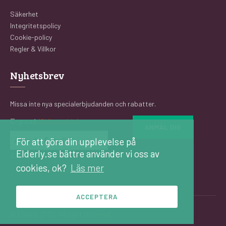
Säkerhet
Integritetspolicy
Cookie-policy
Regler & Villkor
Nyhetsbrev
Missa inte nya specialerbjudanden och rabatter.
E-post
(Obligatoriskt)
För att göra din upplevelse på
Elderly.se bättre använder vi oss av
CAPTCHA
cookies, ok?
Läs mer
ACCEPTERA
© Elderly 2022. All right reserved.