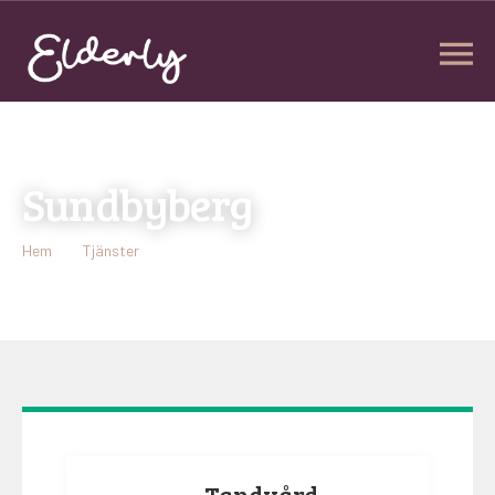
Sundbyberg
Hem
Tjänster
Sundbyberg
Tandvård