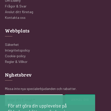
Om Elderly
Frågor & Svar
Anslut ditt företag
Kontakta oss
Webbplats
Säkerhet
Integritetspolicy
Cookie-policy
Regler & Villkor
Nyhetsbrev
Missa inte nya specialerbjudanden och rabatter.
E-
post
För att göra din upplevelse på
(Obligatoriskt)