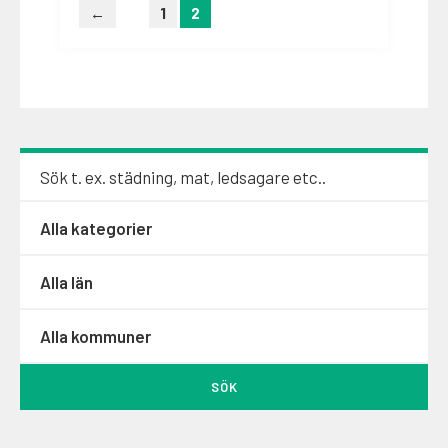
←
1
2
för
inlägg