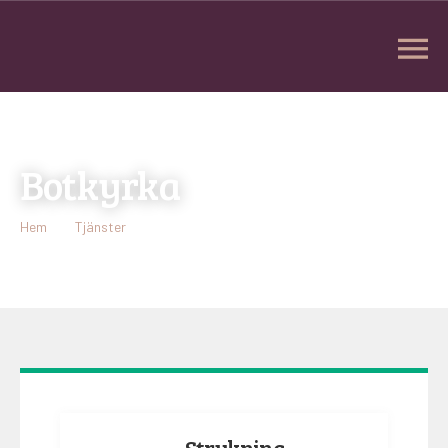
Botkyrka
Hem
Tjänster
Botkyrka
Strykning